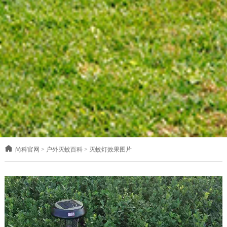
尚科官网
>
户外灭蚊百科
>
灭蚊灯效果图片