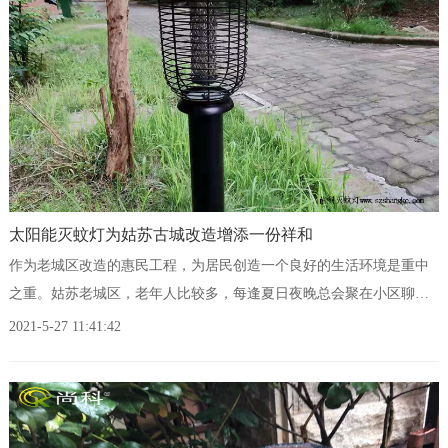
太阳能灭蚊灯为姑苏古城改造增添一份祥和
作为老城区改造的惠民工程，为居民创造一个良好的生活环境是重中
之重。姑苏老城区，老年人比较多，每逢夏日夜晚总会聚在小区聊聊
天、活动活动。老旧小区环境卫生差，绿化多且杂乱，容易滋生蚊
2021-5-27 11:41:42
虫，给居民带来了不少烦恼。可是，蚊子让居民们的户外休闲苦不堪
言。在爱卫办的指导之下，老城区改造项目办公室为规划中的小区统
一添置太阳能灭蚊灯，很好的解决了环境蚊虫问题，为姑苏古城区改
造增添了一份祥和。