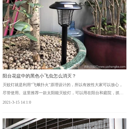
阳台花盆中的黑色小飞虫怎么消灭？
灭蚊灯就是利用“飞蛾扑火”原理设计的，所以有效性大家可以放心，
尽管使用。这里推荐一款太阳能灭蚊灯，可以用在阳台和庭院，抓不
到飞蛾退全款！
2021-3-15 14:1:0