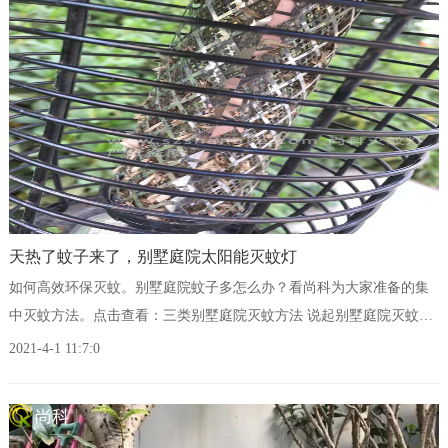
天热了蚊子来了，别墅庭院太阳能灭蚊灯
如何高效环保灭蚊。别墅庭院蚊子多怎么办？看尚科为大家准备的集
中灭蚊方法。点击查看：三类别墅庭院灭蚊方法 说起别墅庭院灭蚊方
法尚科首推庭院灭蚊灯，至于是太阳能灭蚊灯还是交流电灭蚊灯，就
2021-4-1 11:7:0
要看业主自身实际应用环境了。今天就为大家分享一组别墅庭院太阳
能灭蚊灯美图。