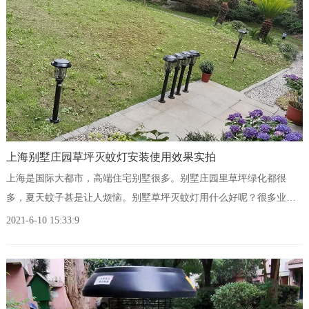
上海别墅庄园草坪灭蚊灯安装使用效果实拍
上海是国际大都市，高端住宅别墅很多。别墅庄园里草坪绿化都很
多，夏天蚊子甚是让人烦恼。别墅草坪灭蚊灯用什么好呢？很多业主
和物业会选择环保型的太阳能灭蚊灯。
2021-6-10 15:33:9