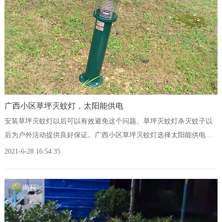
广西小区草坪灭蚊灯，太阳能供电
安装草坪灭蚊灯以后可以有效避免这个问题。草坪灭蚊灯杀灭蚊子以
后为户外活动提供良好保证。广西小区草坪灭蚊灯选择太阳能供电的
比较合适，不用挖沟布线，安装使用简单。
2021-6-28 16:54:35