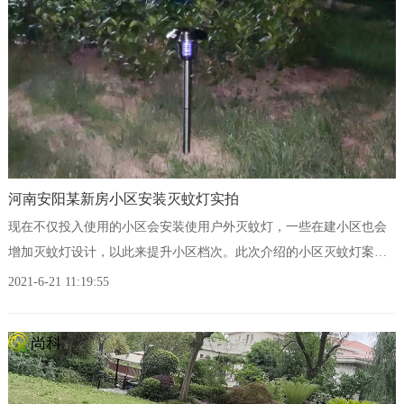
河南安阳某新房小区安装灭蚊灯实拍
现在不仅投入使用的小区会安装使用户外灭蚊灯，一些在建小区也会
增加灭蚊灯设计，以此来提升小区档次。此次介绍的小区灭蚊灯案例
就是这样，规划之处就已经包含了户外灭蚊灯，新房交房前，由地产
2021-6-21 11:19:55
开发商统一采购安装，给业主一个安静安全的生活环境。