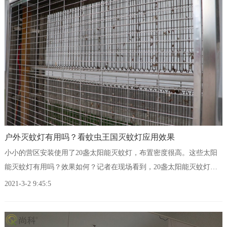
户外灭蚊灯有用吗？看蚊虫王国灭蚊灯应用效果
小小的营区安装使用了20盏太阳能灭蚊灯，布置密度很高。这些太阳
能灭蚊灯有用吗？效果如何？记者在现场看到，20盏太阳能灭蚊灯每
天清理后可以装满20多个军用脸盆，灭蚊效率值得点赞。
2021-3-2 9:45:5