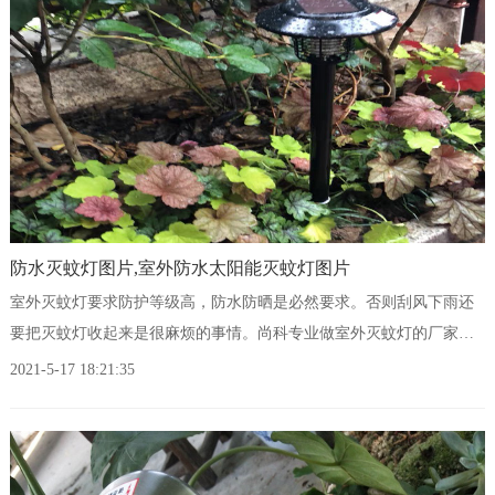
防水灭蚊灯图片,室外防水太阳能灭蚊灯图片
室外灭蚊灯要求防护等级高，防水防晒是必然要求。否则刮风下雨还
要把灭蚊灯收起来是很麻烦的事情。尚科专业做室外灭蚊灯的厂家，
所有室外灭蚊灯产品防水，连高压电网都是防水设计。只要不是完全
2021-5-17 18:21:35
沉浸在水中，都可以放心使用。尚科防水灭蚊灯，做工精细，防水效
果好。