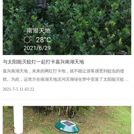
与太阳能灭蚊灯一起打卡嘉兴南湖天地
嘉兴南湖天地，未来的网红打卡地，就不能让游客感受到蚊虫的侵
扰。为此，运营方在南湖天地滨河滨湖绿化带中安装了太阳能灭蚊
灯。尚科灭蚊灯有幸独家入选，成为最早一批打卡网红地的“游客”。
2021-7-5 11:43:22