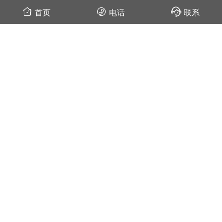
的室外灭蚊灯
首页
电话
联系
相关资讯
别墅花园驱蚊用庭院灭蚊灯价格图片
2020-04-03
不同灭蚊灯价格批发多少钱一个
2020-03-02
户外灭蚊灯价格不一，选择小技巧有哪些
2019-08-20
尚科户外灭蚊灯价格及图片
2019-07-09
为什么户外灭蚊灯价格差异大？
2019-06-20
—— 我是有底线的 ——