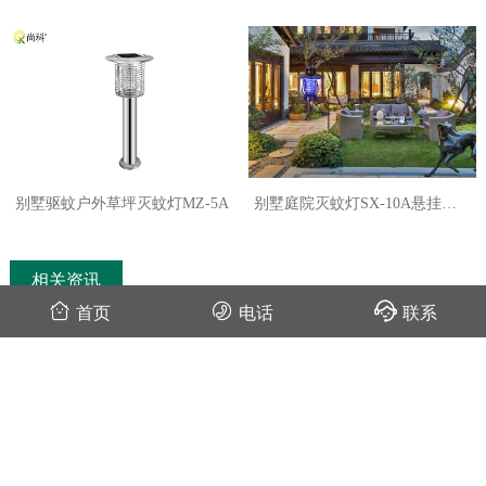
别墅驱蚊户外草坪灭蚊灯MZ-5A
别墅庭院灭蚊灯SX-10A悬挂式
灭蚊器
相关资讯
首页
电话
联系
山东烟台海景别墅庭院灭蚊灯效果图欣赏
2020-05-26
别墅花园驱蚊用庭院灭蚊灯价格图片
2020-04-03
庭院灭蚊灯的选择要关注这些细节
2020-03-04
【用户分享】花园里放了两台LED庭院灭蚊灯效果