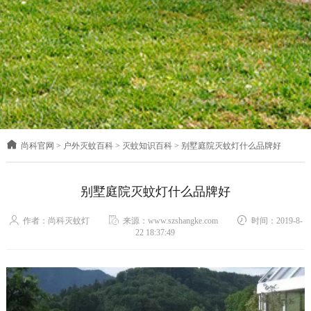
尚科官网
>
户外灭蚊百科
>
灭蚊知识百科
>
别墅庭院灭蚊灯什么品牌好
别墅庭院灭蚊灯什么品牌好
作者：尚科灭蚊灯
来源：www.szshangke.com
时间：2019-8-
22 18:37:49