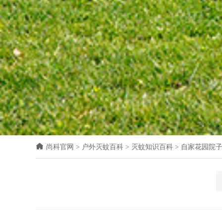
尚科官网
>
户外灭蚊百科
>
灭蚊知识百科
>
自家花园院