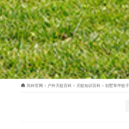
尚科官网
>
户外灭蚊百科
>
灭蚊知识百科
>
别墅草坪蚊