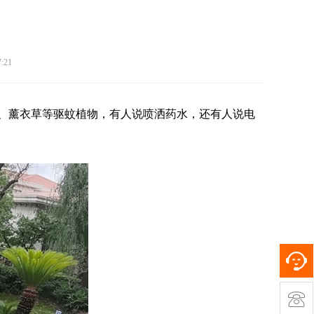
:21
、薰衣草等驱蚊植物，有人说喷洒药水，还有人说电