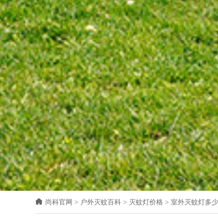
尚科官网
>
户外灭蚊百科
>
灭蚊灯价格
>
室外灭蚊灯多