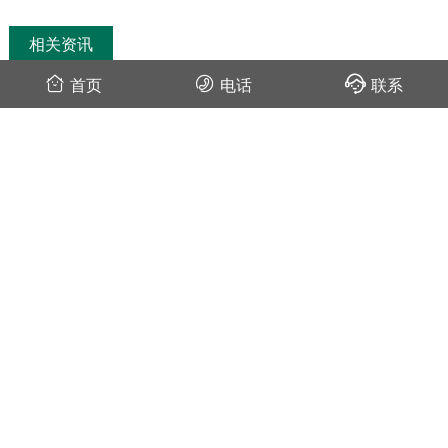
相关资讯
首页
电话
联系
快来看食堂安装粘捕式灭蝇灯效果
2021-02-02
商用灭蝇灯有哪些？哪种灭蝇灯效果好
2020-04-08
餐厅灭蝇灯位置选择：多少平方一个
2019-09-06
餐厅灭蝇灯要求哪些功能
2019-09-05
酒店餐厅灭蝇灯什么样的好
2019-08-27
—— 我是有底线的 ——