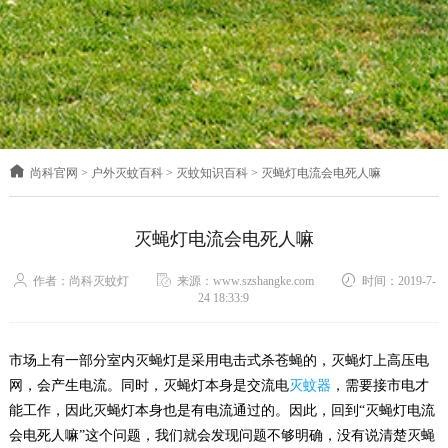
尚科官网
>
户外灭蚊百科
>
灭蚊知识百科
>
灭蝇灯电流会电死人嘛
灭蝇灯电流会电死人嘛
作者：尚科灭蚊灯
来源：www.szshangke.com
时间：2019-7-
24 18:33:9
市场上有一部分室内灭蝇灯是采用电击式杀苍蝇的，灭蝇灯上高压电
网，会产生电流。同时，灭蝇灯本身是交流电
灭蚊器
，需要接市电才
能工作，因此灭蝇灯本身也是有电流通过的。因此，回到“灭蝇灯电流
会电死人嘛”这个问题，我们就会发现问题不够明确，没有说清楚灭蝇