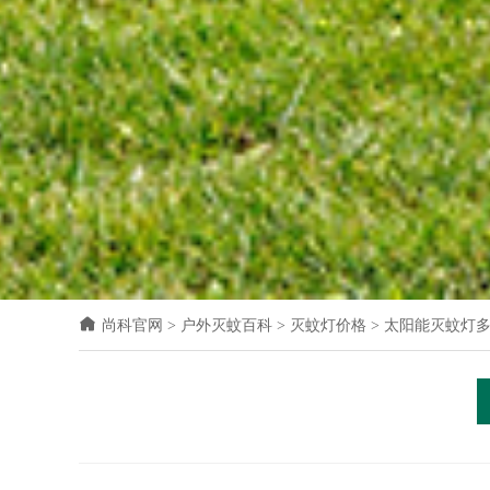
尚科官网
>
户外灭蚊百科
>
灭蚊灯价格
>
太阳能灭蚊灯