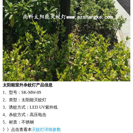
太阳能室外杀蚊灯产品信息
1、型号：SK-MW-09
2、类型：太阳能灭蚊灯
3、诱蚊方式：LED UV紫外线
4、杀蚊方式：高压电击
5、材质：不锈钢
》》点击查看本
灭蚊灯详细参数