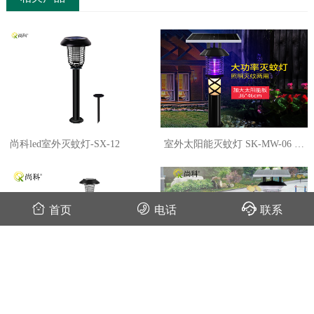
尚科led室外灭蚊灯-SX-12
室外太阳能灭蚊灯 SK-MW-06 兼
照明功能
首页
电话
联系
太阳能户外LED灭蚊灯SX-08加
效果好的大型太阳能灭蚊灯MW-
高
09