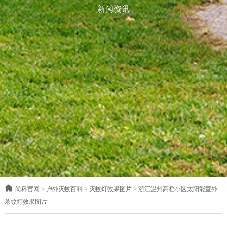
新闻资讯
尚科官网
>
户外灭蚊百科
>
灭蚊灯效果图片
>
浙江温州高档小区太阳能室外
杀蚊灯效果图片