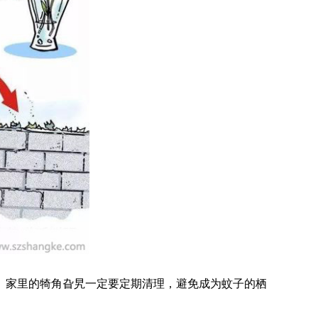
。家里的犄角旮旯一定要定期清理，避免成为蚊子的栖